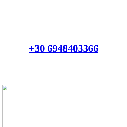
Καλέστε μας τώρα και κάντε την κράτηση
σας
ΤΗΛΕΦΩΝΑ ΚΡΑΤΗΣΕΩΝ
+30 6948403366