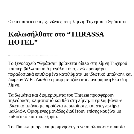
Οικοτουριστικός ξενώνας στη λίμνη Τυχερού «Θράσσα»
Καλωσήλθατε στο “ΤHRASSA
HOTEL”
Το Thrassa Hotel είναι η σωστή επιλογή για τους επισκέπτες που αναζητούν έναν συνδυασμό ομορφιάς και μια βολική θέση από όπου μπορείτε να εξερευνήσετε τη γύρω περιοχή.
Το ξενοδοχείο “Θράσσα” βρίσκεται δίπλα στη λίμνη Τυχερού
και περιβάλλεται από μεγάλο κήπο, ενώ προσφέρει
παραδοσιακά επιπλωμένα καταλύματα με ιδιωτικό μπαλκόνι και
δωρεάν WiFi. Διαθέτει μπαρ με τζάκι και πανοραμική θέα στη
λίμνη.
Τα δωμάτια και διαμερίσματα του Thrassa προσφέρουν
τηλεόραση, κλιματισμό και θέα στη λίμνη. Περιλαμβάνουν
ιδιωτικό μπάνιο με προϊόντα περιποίησης και στεγνωτήρα
μαλλιών. Ορισμένες μονάδες διαθέτουν επίσης κουζίνα με
καθιστικό και τραπεζαρία.
Το Thrassa μπορεί να μεριμνήσει για να απολαύσετε ιππασία.