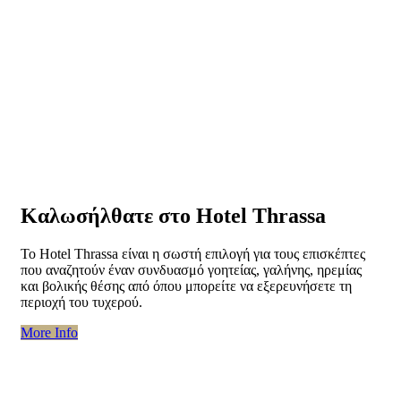
Καλωσήλθατε στο Hotel Thrassa
Το Hotel Thrassa είναι η σωστή επιλογή για τους επισκέπτες
που αναζητούν έναν συνδυασμό γοητείας, γαλήνης, ηρεμίας
και βολικής θέσης από όπου μπορείτε να εξερευνήσετε τη
περιοχή του τυχερού.
“Καλωσήλθατε
More Info
στο
Hotel
Thrassa”