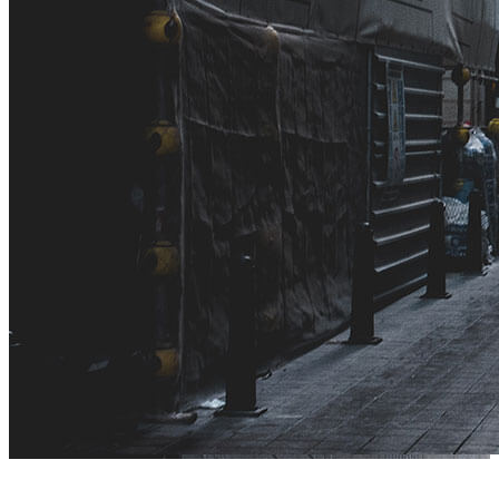
Οικοτουριστικός ξενώνας στη λίμνη Τυχερού «Θράσσα»