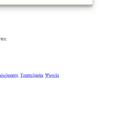
τει:
ηλεόραση
,
Τραπεζαρία
,
Ψυγείο